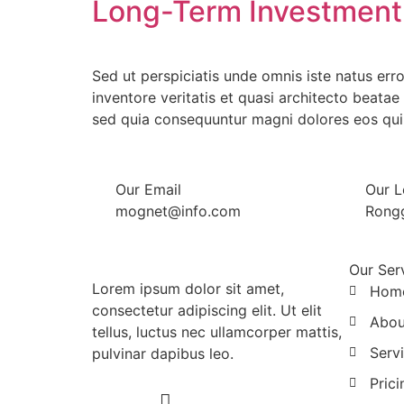
Long-Term Investment S
Sed ut perspiciatis unde omnis iste natus er
inventore veritatis et quasi architecto beata
sed quia consequuntur magni dolores eos qui
Our Email
Our L
mognet@info.com
Rong
Our Ser
Lorem ipsum dolor sit amet,
Hom
consectetur adipiscing elit. Ut elit
Abou
tellus, luctus nec ullamcorper mattis,
Serv
pulvinar dapibus leo.
Prici