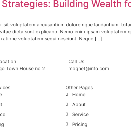
trategies: Building Wealth fo
ror sit voluptatem accusantium doloremque laudantium, tota
e vitae dicta sunt explicabo. Nemo enim ipsam voluptatem qui
 ratione voluptatem sequi nesciunt. Neque […]
ocation
Call Us
go Town House no 2
mognet@info.com
vices
Other Pages
e
Home
t
About
ice
Service
ng
Pricing